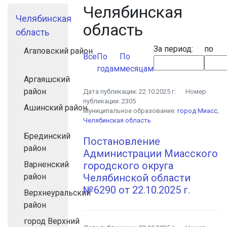
Челябинская
Челябинская
область
область
За период:
по
Агаповский район
Все
По
По
годам
месяцам
Аргаяшский
район
Дата публикации:
22.10.2025 г.
Номер
публикации:
2305
Ашинский район
Муниципальное образование:
город Миасс
,
Челябинская область
Брединский
Постановление
район
Администрации Миасского
Варненский
городского округа
район
Челябинской области
№6290 от 22.10.2025 г.
Верхнеуральский
район
город Верхний