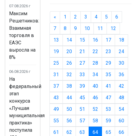
07.08.2026 г
Максим
«
Назад
1
2
3
4
5
6
Решетников:
Взаимная
7
8
9
10
11
12
торговля в
13
14
15
16
17
18
ЕАЭС
выросла на
19
20
21
22
23
24
8%
25
26
27
28
29
30
06.08.2026 г
31
32
33
34
35
36
На
37
38
39
40
41
42
федеральный
этап
43
44
45
46
47
48
конкурса
«Лучшая
49
50
51
52
53
54
муниципальная
55
56
57
58
59
60
практика»
поступила
61
62
63
64
(текущая)
65
66