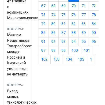
421 заявка
67
68
69
70
71
72
в
номинациях
73
74
75
76
77
78
Минэкономразвития
79
80
81
82
83
84
06.08.2026 г
85
86
87
88
89
90
Максим
Решетников:
91
92
93
94
95
96
Товарооборот
97
98
99
100
101
между
Россией и
102
103
104
105
1
Киргизией
увеличился
на четверть
05.08.2026 г
Вклад
малых
технологических