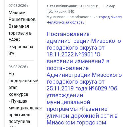
07.08.2026 г
Дата публикации:
18.11.2022 г.
Номер
публикации:
540
Максим
Муниципальное образование:
город Миасс
,
Решетников:
Челябинская область
Взаимная
торговля в
Постановление
ЕАЭС
администрации Миасского
выросла на
городского округа от
8%
18.11.2022 №5901 "О
внесении изменений в
06.08.2026 г
постановление
На
Администрации Миасского
федеральный
городского округа от
этап
25.11.2019 года №6029 "Об
конкурса
утверждении
«Лучшая
муниципальной
муниципальная
программы «Развитие
практика»
уличной дорожной сети в
поступила
Миасском городском