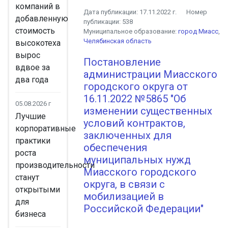
компаний в
Дата публикации:
17.11.2022 г.
Номер
добавленную
публикации:
538
стоимость
Муниципальное образование:
город Миасс
,
Челябинская область
высокотеха
вырос
Постановление
вдвое за
администрации Миасского
два года
городского округа от
16.11.2022 №5865 "Об
05.08.2026 г
изменении существенных
Лучшие
условий контрактов,
корпоративные
заключенных для
практики
обеспечения
роста
муниципальных нужд
производительности
Миасского городского
станут
округа, в связи с
открытыми
мобилизацией в
для
Российской Федерации"
бизнеса