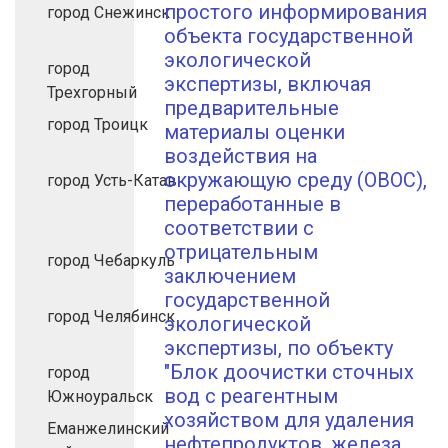
простого информирования
город Снежинск
объекта государственной
экологической
город
экспертизы, включая
Трехгорный
предварительные
город Троицк
материалы оценки
воздействия на
окружающую среду (ОВОС),
город Усть-Катав
переработанные в
соответствии с
отрицательным
город Чебаркуль
заключением
государственной
город Челябинск
экологической
экспертизы, по объекту
"Блок доочистки сточных
город
вод с реагентным
Южноуральск
хозяйством для удаления
Еманжелинский
нефтепродуктов, железа,