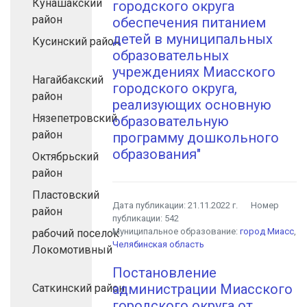
Кунашакский
городского округа
район
обеспечения питанием
детей в муниципальных
Кусинский район
образовательных
учреждениях Миасского
Нагайбакский
городского округа,
район
реализующих основную
Нязепетровский
образовательную
район
программу дошкольного
образования"
Октябрьский
район
Пластовский
Дата публикации:
21.11.2022 г.
Номер
район
публикации:
542
Муниципальное образование:
город Миасс
,
рабочий поселок
Челябинская область
Локомотивный
Постановление
администрации Миасского
Саткинский район
городского округа от