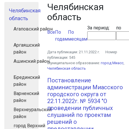
Челябинская
Челябинская
область
область
За период:
по
Агаповский район
Все
По
По
годам
месяцам
Аргаяшский
район
Дата публикации:
21.11.2022 г.
Номер
публикации:
545
Ашинский район
Муниципальное образование:
город Миасс
,
Челябинская область
Брединский
Постановление
район
администрации Миасского
Варненский
городского округа от
район
22.11.2022г. № 5934 "О
проведении публичных
Верхнеуральский
слушаний по проектам
район
решений о
город Верхний
предоставлении