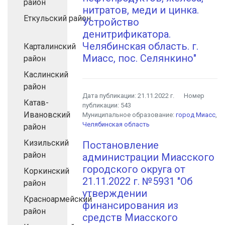
район
нитратов, меди и цинка.
Еткульский район
Устройство
денитрификатора.
Челябинская область. г.
Карталинский
Миасс, пос. Селянкино"
район
Каслинский
район
Дата публикации:
21.11.2022 г.
Номер
Катав-
публикации:
543
Ивановский
Муниципальное образование:
город Миасс
,
Челябинская область
район
Кизильский
Постановление
район
администрации Миасского
городского округа от
Коркинский
21.11.2022 г. №5931 "Об
район
утверждении
Красноармейский
финансирования из
район
средств Миасского