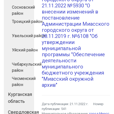
21.11.2022 №5930 "О
Сосновский
внесении изменений в
район
постановление
Троицкий район
Администрации Миасского
городского округа от
28.11.2019 г. №6108 "Об
Увельский район
утверждении
муниципальной
Уйский район
программы "Обеспечение
деятельности
Чебаркульский
муниципального
район
бюджетного учреждения
"Миасский окружной
Чесменский
архив"
район
Курганская
область
Дата публикации:
21.11.2022 г.
Номер
публикации:
541
Свердловская
Муниципальное образование:
город Миасс
,