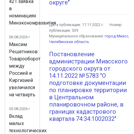
421 заявка
округе"
в
номинациях
Минэкономразвития
Дата публикации:
17.11.2022 г.
Номер
публикации:
539
Муниципальное образование:
город Миасс
,
06.08.2026 г
Челябинская область
Максим
Решетников:
Постановление
Товарооборот
администрации Миасского
между
городского округа от
Россией и
14.11.2022 №5783 "О
Киргизией
подготовке документации
увеличился
по планировке территории
на четверть
в Центральном
планировочном районе, в
05.08.2026 г
границах кадастрового
Вклад
квартала 74:34:1002032"
малых
технологических