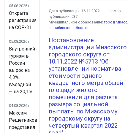
05.08.2026 г
Дата публикации:
16.11.2022 г.
Номер
Открыта
публикации:
537
регистрация
Муниципальное образование:
город Миасс
,
на COP-31
Челябинская область
Постановление
05.08.2026 г
администрации Миасского
Внутренний
городского округа от
туризм в
10.11.2022 №5713 "Об
России
установлении норматива
вырос на
стоимости одного
4,3%,
квадратного метра общей
въездной
площади жилого
— на 20,1%
помещения для расчета
размера социальной
04.08.2026 г
выплаты по Миасскому
Максим
городскому округу на
Решетников
четвертый квартал 2022
представил
года"