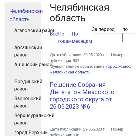
Челябинская
Челябинская
область
область
За период:
по
Агаповский район
Все
По
По
годам
месяцам
Аргаяшский
район
Дата публикации:
29.05.2023 г.
Номер
публикации:
937
Ашинский район
Муниципальное образование:
город Миасс
,
Челябинская область
Брединский
Решение Собрания
район
Депутатов Миасского
Варненский
городского округа от
район
26.05.2023 №6
Верхнеуральский
район
Дата публикации:
29.05.2023 г.
Номер
город Верхний
публикации:
936