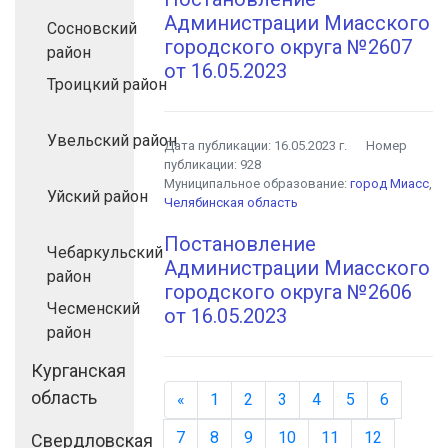
Администрации Миасского
Сосновский
городского округа №2607
район
от 16.05.2023
Троицкий район
Увельский район
Дата публикации:
16.05.2023 г.
Номер
публикации:
928
Муниципальное образование:
город Миасс
,
Уйский район
Челябинская область
Постановление
Чебаркульский
Администрации Миасского
район
городского округа №2606
Чесменский
от 16.05.2023
район
Курганская
область
«
Назад
1
2
3
4
5
6
7
8
9
10
11
12
Свердловская