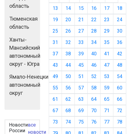
область
13
14
15
16
17
18
Тюменская
19
20
21
22
23
24
область
25
26
27
28
29
30
Ханты-
31
32
33
34
35
36
Мансийский
37
38
39
40
41
42
автономный
округ - Югра
43
44
45
46
47
48
Ямало-Ненецкий
49
50
51
52
53
54
автономный
55
56
57
58
59
60
округ
61
62
63
64
65
66
67
68
69
70
71
72
73
74
75
76
77
78
Новости
все
России
новости
79
80
81
82
83
84