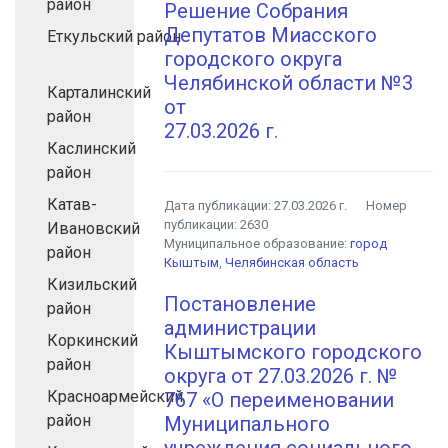
район
Решение Собрания
Депутатов Миасского
Еткульский район
городского округа
Челябинской области №3
Карталинский
от
район
27.03.2026 г.
Каслинский
район
Катав-
Дата публикации:
27.03.2026 г.
Номер
публикации:
2630
Ивановский
Муниципальное образование:
город
район
Кыштым
,
Челябинская область
Кизильский
Постановление
район
администрации
Коркинский
Кыштымского городского
район
округа от 27.03.2026 г. №
Красноармейский
767 «О переименовании
район
Муниципального