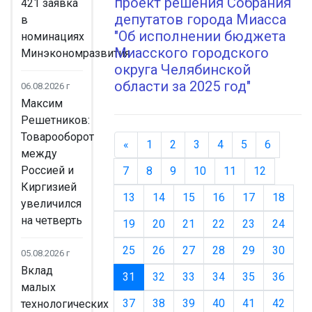
проект решения Собрания
421 заявка
депутатов города Миасса
в
"Об исполнении бюджета
номинациях
Миасского городского
Минэкономразвития
округа Челябинской
области за 2025 год"
06.08.2026 г
Максим
Решетников:
Товарооборот
«
Назад
1
2
3
4
5
6
между
Россией и
7
8
9
10
11
12
Киргизией
13
14
15
16
17
18
увеличился
на четверть
19
20
21
22
23
24
25
26
27
28
29
30
05.08.2026 г
Вклад
31
(текущая)
32
33
34
35
36
малых
37
38
39
40
41
42
технологических