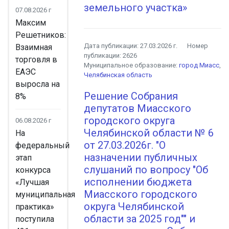
земельного участка»
07.08.2026 г
Максим
Решетников:
Дата публикации:
27.03.2026 г.
Номер
Взаимная
публикации:
2626
торговля в
Муниципальное образование:
город Миасс
,
ЕАЭС
Челябинская область
выросла на
Решение Собрания
8%
депутатов Миасского
городского округа
06.08.2026 г
Челябинской области № 6
На
от 27.03.2026г. "О
федеральный
назначении публичных
этап
слушаний по вопросу "Об
конкурса
исполнении бюджета
«Лучшая
Миасского городского
муниципальная
округа Челябинской
практика»
области за 2025 год"" и
поступила