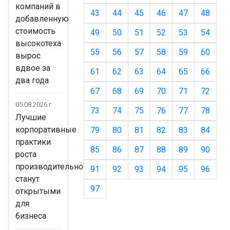
компаний в
43
44
45
46
47
48
добавленную
стоимость
49
50
51
52
53
54
высокотеха
55
56
57
58
59
60
вырос
вдвое за
61
62
63
64
65
66
два года
67
68
69
70
71
72
05.08.2026 г
73
74
75
76
77
78
Лучшие
корпоративные
79
80
81
82
83
84
практики
85
86
87
88
89
90
роста
производительности
91
92
93
94
95
96
станут
97
открытыми
для
бизнеса