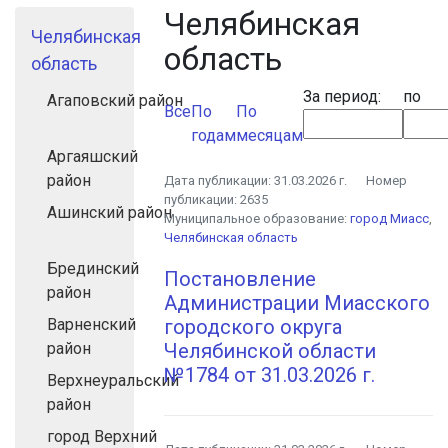
Челябинская
Челябинская
область
область
За период:
по
Агаповский район
Все
По
По
годам
месяцам
Аргаяшский
район
Дата публикации:
31.03.2026 г.
Номер
публикации:
2635
Ашинский район
Муниципальное образование:
город Миасс
,
Челябинская область
Брединский
Постановление
район
Администрации Миасского
Варненский
городского округа
район
Челябинской области
№1784 от 31.03.2026 г.
Верхнеуральский
район
город Верхний