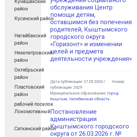
учреждения социального
Кунашакский
обслуживания Центр
район
помощи детям,
Кусинский район
оставшимся без попечения
родителей, Кыштымского
Нагайбакский
городского округа
район
«Горизонт» и изменении
целей и предмета
Нязепетровский
деятельности учреждения»
район
Октябрьский
район
Дата публикации:
27.03.2026 г.
Номер
Пластовский
публикации:
2629
Муниципальное образование:
город
район
Кыштым
,
Челябинская область
рабочий поселок
Постановление
Локомотивный
администрации
Кыштымского городского
Саткинский район
округа от 26.03.2026 г. №