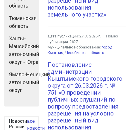
разрешенный вид
область
использования
земельного участка»
Тюменская
область
Дата публикации:
27.03.2026 г.
Номер
Ханты-
публикации:
2627
Мансийский
Муниципальное образование:
город
Кыштым
,
Челябинская область
автономный
округ - Югра
Постановление
администрации
Ямало-Ненецкий
Кыштымского городского
автономный
округа от 26.03.2026 г. №
округ
751 «О проведении
публичных слушаний по
вопросу предоставления
разрешения на условно
разрешенный вид
Новости
все
России
использования
новости