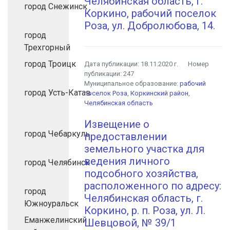
Челябинская область, г.
город Снежинск
Коркино, рабочий поселок
Роза, ул. Добролюбова, 14.
город
Трехгорный
город Троицк
Дата публикации:
18.11.2020 г.
Номер
публикации:
247
Муниципальное образование:
рабочий
город Усть-Катав
поселок Роза
,
Коркинский район
,
Челябинская область
Извещение о
город Чебаркуль
предоставлении
земельного участка для
ведения личного
город Челябинск
подсобного хозяйства,
расположенного по адресу:
город
Челябинская область, г.
Южноуральск
Коркино, р. п. Роза, ул. Л.
Еманжелинский
Шевцовой, № 39/1