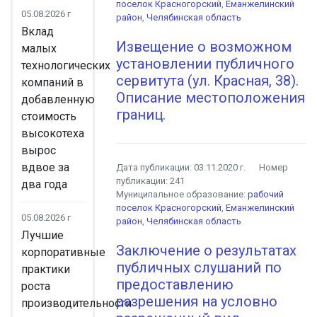
поселок Красногорский
,
Еманжелинский
05.08.2026 г
район
,
Челябинская область
Вклад
Извещение о возможном
малых
установлении публичного
технологических
сервитута (ул. Красная, 38).
компаний в
Описание местоположения
добавленную
границ.
стоимость
высокотеха
вырос
вдвое за
Дата публикации:
03.11.2020 г.
Номер
публикации:
241
два года
Муниципальное образование:
рабочий
поселок Красногорский
,
Еманжелинский
05.08.2026 г
район
,
Челябинская область
Лучшие
Заключение о результатах
корпоративные
публичных слушаний по
практики
предоставлению
роста
разрешения на условно
производительности