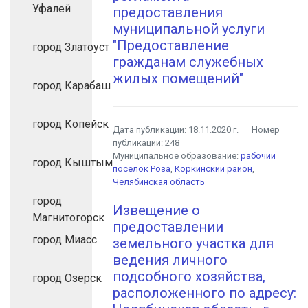
Уфалей
предоставления
муниципальной услуги
"Предоставление
город Златоуст
гражданам служебных
жилых помещений"
город Карабаш
город Копейск
Дата публикации:
18.11.2020 г.
Номер
публикации:
248
Муниципальное образование:
рабочий
город Кыштым
поселок Роза
,
Коркинский район
,
Челябинская область
город
Извещение о
Магнитогорск
предоставлении
город Миасс
земельного участка для
ведения личного
подсобного хозяйства,
город Озерск
расположенного по адресу: