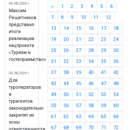
04.08.2026 г
«
Назад
1
2
3
4
5
6
Максим
7
8
9
10
11
12
Решетников
представил
13
14
15
16
17
18
итоги
реализации
19
20
21
22
23
24
нацпроекта
25
26
27
28
29
30
«Туризм и
гостеприимство»
31
32
33
34
35
36
37
38
39
40
41
42
03.08.2026 г
Для
43
44
45
46
47
48
туроператоров
и
49
50
51
52
53
54
турагентов
55
56
57
58
59
60
законодательно
закрепят их
61
62
63
64
65
66
зоны
67
68
69
70
71
72
ответственности