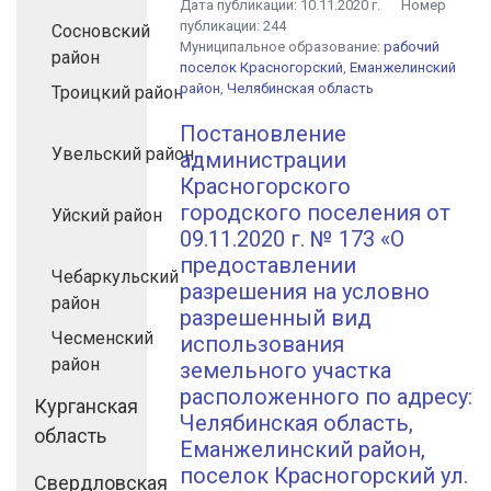
Дата публикации:
10.11.2020 г.
Номер
публикации:
244
Сосновский
Муниципальное образование:
рабочий
район
поселок Красногорский
,
Еманжелинский
район
,
Челябинская область
Троицкий район
Постановление
Увельский район
администрации
Красногорского
городского поселения от
Уйский район
09.11.2020 г. № 173 «О
предоставлении
Чебаркульский
разрешения на условно
район
разрешенный вид
Чесменский
использования
район
земельного участка
расположенного по адресу:
Курганская
Челябинская область,
область
Еманжелинский район,
поселок Красногорский ул.
Свердловская