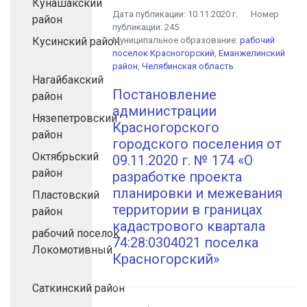
Кунашакский
Дата публикации:
10.11.2020 г.
Номер
район
публикации:
245
Кусинский район
Муниципальное образование:
рабочий
поселок Красногорский
,
Еманжелинский
район
,
Челябинская область
Нагайбакский
Постановление
район
администрации
Нязепетровский
Красногорского
район
городского поселения от
Октябрьский
09.11.2020 г. № 174 «О
район
разработке проекта
планировки и межевания
Пластовский
территории в границах
район
кадастрового квартала
рабочий поселок
74:28:0304021 поселка
Локомотивный
Красногорский»
Саткинский район