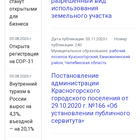
разрешенный вид
станут
использования
открытыми
земельного участка
для
бизнеса
05.08.2026 г
Дата публикации:
03.11.2020 г.
Номер
публикации:
240
Открыта
Муниципальное образование:
рабочий
регистрация
поселок Красногорский
,
Еманжелинский
на COP-31
район
,
Челябинская область
Постановление
05.08.2026 г
администрации
Внутренний
Красногорского
туризм в
городского поселения от
России
29.10.2020 г. №166 «Об
вырос на
установлении публичного
4,3%,
сервитута»
въездной
— на 20,1%