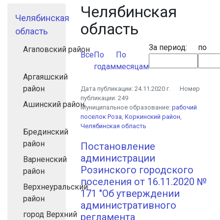
Челябинская
Челябинская
область
область
За период:
по
Агаповский район
Все
По
По
годам
месяцам
Аргаяшский
район
Дата публикации:
24.11.2020 г.
Номер
публикации:
249
Ашинский район
Муниципальное образование:
рабочий
поселок Роза
,
Коркинский район
,
Челябинская область
Брединский
район
Постановление
администрации
Варненский
Розинского городского
район
поселения от 16.11.2020 №
Верхнеуральский
171 "Об утверждении
район
административного
город Верхний
регламента