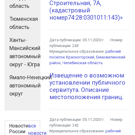
Строительная, 7А,
область
(кадастровый
номер74:28:0301011:143)»
Тюменская
область
Ханты-
Дата публикации:
05.11.2020 г.
Номер
публикации:
243
Мансийский
Муниципальное образование:
рабочий
автономный
поселок Красногорский
,
Еманжелинский
район
,
Челябинская область
округ - Югра
Извещение о возможном
Ямало-Ненецкий
установлении публичного
автономный
сервитута. Описание
округ
местоположения границ.
Дата публикации:
05.11.2020 г.
Номер
Новости
все
публикации:
242
России
Муниципальное образование:
рабочий
новости