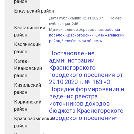
район
Еткульский район
Дата публикации:
12.11.2020 г.
Номер
публикации:
246
Карталинский
Муниципальное образование:
рабочий
район
поселок Красногорский
,
Еманжелинский
район
,
Челябинская область
Каслинский
район
Постановление
администрации
Катав-
Красногорского
Ивановский
городского поселения от
район
29.10.2020 г. № 163 «О
Кизильский
Порядке формирования и
район
ведения реестра
Коркинский
источников доходов
район
бюджета Красногорского
городского поселения»
Красноармейский
район