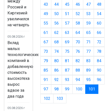
между
43
44
45
46
47
48
Россией и
Киргизией
49
50
51
52
53
54
увеличился
55
56
57
58
59
60
на четверть
61
62
63
64
65
66
05.08.2026 г
67
68
69
70
71
72
Вклад
малых
73
74
75
76
77
78
технологических
компаний в
79
80
81
82
83
84
добавленную
85
86
87
88
89
90
стоимость
высокотеха
91
92
93
94
95
96
вырос
97
98
99
100
101
(текущая
вдвое за
два года
102
103
05.08.2026 г