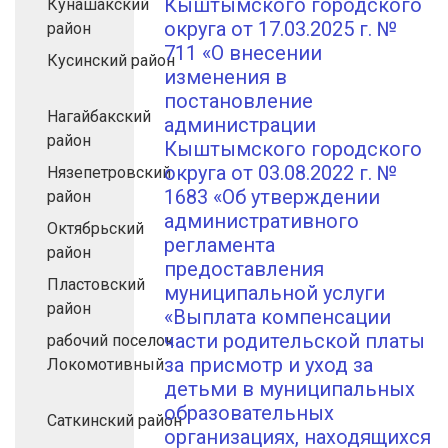
Кыштымского городского
Кунашакский
округа от 17.03.2025 г. №
район
711 «О внесении
Кусинский район
изменения в
постановление
Нагайбакский
администрации
район
Кыштымского городского
округа от 03.08.2022 г. №
Нязепетровский
1683 «Об утверждении
район
административного
Октябрьский
регламента
район
предоставления
Пластовский
муниципальной услуги
район
«Выплата компенсации
части родительской платы
рабочий поселок
за присмотр и уход за
Локомотивный
детьми в муниципальных
образовательных
Саткинский район
организациях, находящихся