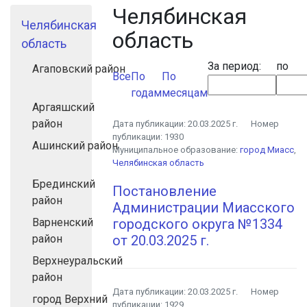
Челябинская
Челябинская
область
область
За период:
по
Агаповский район
Все
По
По
годам
месяцам
Аргаяшский
район
Дата публикации:
20.03.2025 г.
Номер
публикации:
1930
Ашинский район
Муниципальное образование:
город Миасс
,
Челябинская область
Брединский
Постановление
район
Администрации Миасского
Варненский
городского округа №1334
район
от 20.03.2025 г.
Верхнеуральский
район
Дата публикации:
20.03.2025 г.
Номер
город Верхний
публикации:
1929