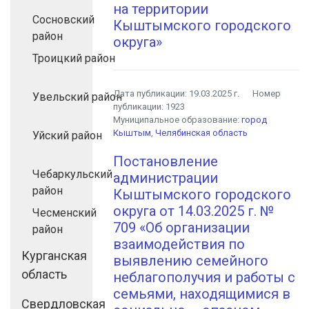
на территории
Сосновский
Кыштымского городского
район
округа»
Троицкий район
Дата публикации:
19.03.2025 г.
Номер
Увельский район
публикации:
1923
Муниципальное образование:
город
Кыштым
,
Челябинская область
Уйский район
Постановление
Чебаркульский
администрации
район
Кыштымского городского
округа от 14.03.2025 г. №
Чесменский
709 «Об организации
район
взаимодействия по
Курганская
выявлению семейного
область
неблагополучия и работы с
семьями, находящимися в
Свердловская