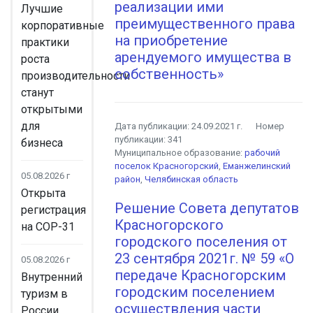
реализации ими
Лучшие
преимущественного права
корпоративные
на приобретение
практики
арендуемого имущества в
роста
собственность»
производительности
станут
открытыми
для
Дата публикации:
24.09.2021 г.
Номер
публикации:
341
бизнеса
Муниципальное образование:
рабочий
поселок Красногорский
,
Еманжелинский
05.08.2026 г
район
,
Челябинская область
Открыта
Решение Совета депутатов
регистрация
Красногорского
на COP-31
городского поселения от
23 сентября 2021г. № 59 «О
05.08.2026 г
передаче Красногорским
Внутренний
городским поселением
туризм в
осуществления части
России