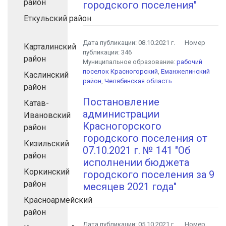
район
городского поселения"
Еткульский район
Дата публикации:
08.10.2021 г.
Номер
Карталинский
публикации:
346
район
Муниципальное образование:
рабочий
поселок Красногорский
,
Еманжелинский
Каслинский
район
,
Челябинская область
район
Постановление
Катав-
администрации
Ивановский
Красногорского
район
городского поселения от
Кизильский
07.10.2021 г. № 141 "Об
район
исполнении бюджета
Коркинский
городского поселения за 9
район
месяцев 2021 года"
Красноармейский
район
Дата публикации:
05.10.2021 г.
Номер