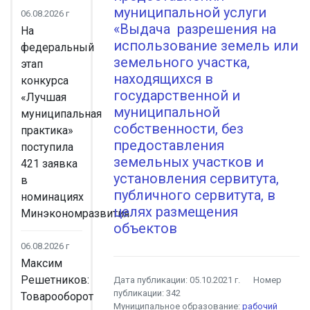
муниципальной​ услуги​
06.08.2026 г
«Выдача​ ​ разрешения​ на​
На
использование земель или
федеральный
земельного участка,​ ​
этап
находящихся​ в​
конкурса
государственной и
«Лучшая
муниципальной
муниципальная
собственности, без
практика»
предоставления
поступила
земельных участков и
421 заявка
установления сервитута,
в
публичного сервитута, в
номинациях
целях размещения
Минэкономразвития
объектов
06.08.2026 г
Максим
Решетников:
Дата публикации:
05.10.2021 г.
Номер
публикации:
342
Товарооборот
Муниципальное образование:
рабочий