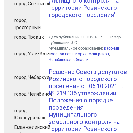
жилищного контроля на
город Снежинск
территории Розинского
городского поселения"
город
Трехгорный
город Троицк
Дата публикации:
08.10.2021 г.
Номер
публикации:
347
Муниципальное образование:
рабочий
город Усть-Катав
поселок Роза
,
Коркинский район
,
Челябинская область
Решение Совета депутатов
город Чебаркуль
Розинского городского
поселения от 06.10.2021 г.
№ 219 "Об утверждении
город Челябинск
Положения о порядке
проведения
город
муниципального
Южноуральск
земельного контроля на
Еманжелинский
территории Розинского