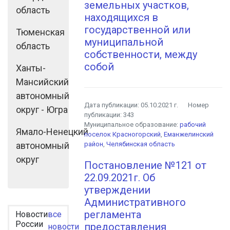
земельных участков,
область
находящихся в
государственной или
Тюменская
муниципальной
область
собственности, между
собой
Ханты-
Мансийский
автономный
Дата публикации:
05.10.2021 г.
Номер
округ - Югра
публикации:
343
Муниципальное образование:
рабочий
Ямало-Ненецкий
поселок Красногорский
,
Еманжелинский
автономный
район
,
Челябинская область
округ
Постановление №121 от
22.09.2021г. Об
утверждении
Административного
регламента​ ​ ​
Новости
все
России
предоставления​
новости