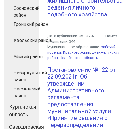
жилищного строительства,
ведения личного
Сосновский
подобного хозяйства
район
Троицкий район
Дата публикации:
05.10.2021 г.
Номер
Увельский район
публикации:
344
Муниципальное образование:
рабочий
поселок Красногорский
,
Еманжелинский
Уйский район
район
,
Челябинская область
Постановление №122 от
Чебаркульский
22.09.2021г.​ Об
район
утверждении
Чесменский
Административного
район
регламента​ ​ ​
предоставления​
Курганская
муниципальной услуги
область
«Принятие решения о
перераспределении
Свердловская