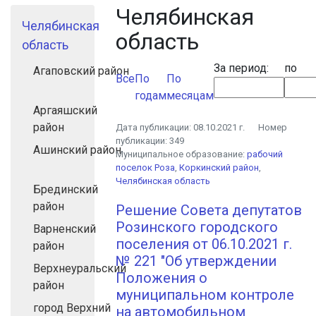
Челябинская
Челябинская
область
область
За период:
по
Агаповский район
Все
По
По
годам
месяцам
Аргаяшский
район
Дата публикации:
08.10.2021 г.
Номер
публикации:
349
Ашинский район
Муниципальное образование:
рабочий
поселок Роза
,
Коркинский район
,
Челябинская область
Брединский
район
Решение Совета депутатов
Розинского городского
Варненский
поселения от 06.10.2021 г.
район
№ 221 "Об утверждении
Верхнеуральский
Положения о
район
муниципальном контроле
город Верхний
на автомобильном