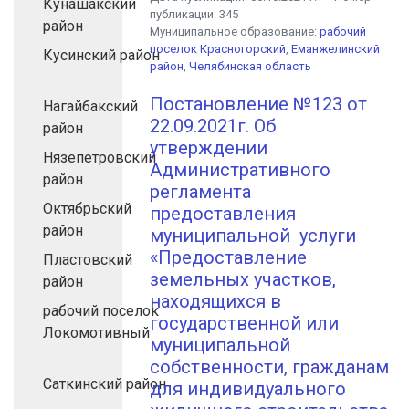
Кунашакский
публикации:
345
район
Муниципальное образование:
рабочий
поселок Красногорский
,
Еманжелинский
Кусинский район
район
,
Челябинская область
Постановление №123​ от
Нагайбакский
22.09.2021г.​ Об
район
утверждении
Нязепетровский
Административного
район
регламента​ ​ ​
Октябрьский
предоставления​
район
муниципальной​ ​ услуги​
«Предоставление
Пластовский
земельных участков,
район
находящихся в
рабочий поселок
государственной или
Локомотивный
муниципальной​ ​ ​
собственности,​ гражданам
Саткинский район
для индивидуального