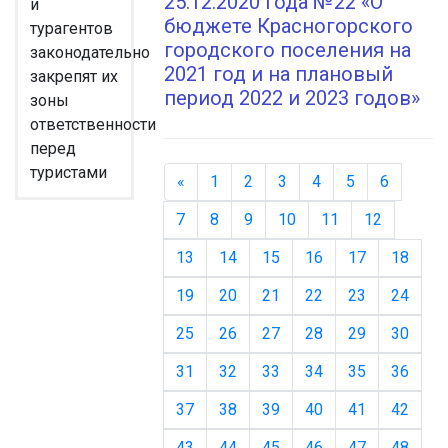
25.12.2020 года №22 «О
и
бюджете Красногорского
турагентов
городского поселения на
законодательно
2021 год и на плановый
закрепят их
период 2022 и 2023 годов»
зоны
ответственности
перед
туристами
«
Назад
1
2
3
4
5
6
7
8
9
10
11
12
13
14
15
16
17
18
19
20
21
22
23
24
25
26
27
28
29
30
31
32
33
34
35
36
37
38
39
40
41
42
43
44
45
46
47
48