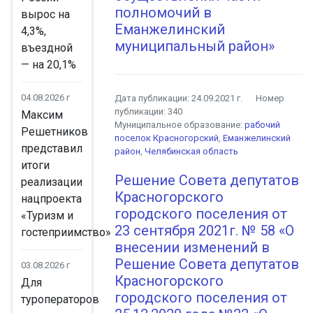
полномочий в
вырос на
Еманжелинский
4,3%,
муниципальный район»
въездной
— на 20,1%
04.08.2026 г
Дата публикации:
24.09.2021 г.
Номер
публикации:
340
Максим
Муниципальное образование:
рабочий
Решетников
поселок Красногорский
,
Еманжелинский
представил
район
,
Челябинская область
итоги
Решение Совета депутатов
реализации
Красногорского
нацпроекта
городского поселения от
«Туризм и
23 сентября 2021г. № 58 «О
гостеприимство»
внесении изменений в
Решение Совета депутатов
03.08.2026 г
Красногорского
Для
городского поселения от
туроператоров