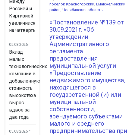
между
поселок Красногорский
,
Еманжелинский
Россией и
район
,
Челябинская область
Киргизией
«Постановление №139 от
увеличился
30.09.2021г. «Об
на четверть
утверждении
Административного
05.08.2026 г
регламента
Вклад
предоставления
малых
муниципальной услуги
технологических
«Предоставление
компаний в
недвижимого имущества,
добавленную
находящегося в
стоимость
государственной (и) или
высокотеха
муниципальной
вырос
собственности,
вдвое за
арендуемого субъектами
два года
малого и среднего
предпринимательства при
05.08.2026 г