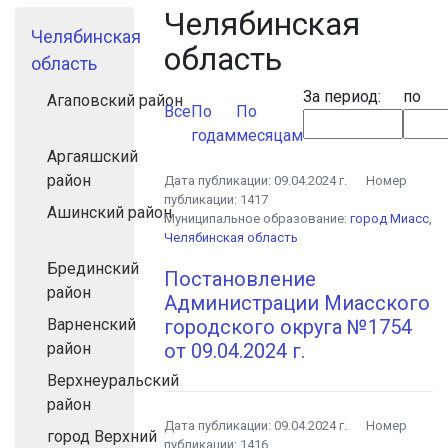
Челябинская
Челябинская
область
область
За период:
по
Агаповский район
Все
По
По
годам
месяцам
Аргаяшский
район
Дата публикации:
09.04.2024 г.
Номер
публикации:
1417
Ашинский район
Муниципальное образование:
город Миасс
,
Челябинская область
Брединский
Постановление
район
Администрации Миасского
Варненский
городского округа №1754
район
от 09.04.2024 г.
Верхнеуральский
район
Дата публикации:
09.04.2024 г.
Номер
город Верхний
публикации:
1416