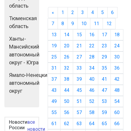
область
«
Назад
1
2
3
4
5
6
Тюменская
7
8
9
10
11
12
область
13
14
15
16
17
18
Ханты-
19
20
21
22
23
24
Мансийский
автономный
25
26
27
28
29
30
округ - Югра
31
32
33
34
35
36
Ямало-Ненецкий
37
38
39
40
41
42
автономный
43
44
45
46
47
48
округ
49
50
51
52
53
54
55
56
57
58
59
60
Новости
все
61
62
63
64
65
66
России
новости