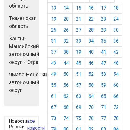
область
13
14
15
16
17
18
Тюменская
19
20
21
22
23
24
область
25
26
27
28
29
30
Ханты-
31
32
33
34
35
36
Мансийский
37
38
39
40
41
42
автономный
округ - Югра
43
44
45
46
47
48
Ямало-Ненецкий
49
50
51
52
53
54
автономный
55
56
57
58
59
60
округ
61
62
63
64
65
66
67
68
69
70
71
72
73
74
75
76
77
78
Новости
все
России
новости
79
80
81
82
83
84