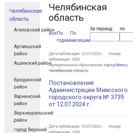
Челябинская
Челябинская
область
область
За период:
по
Агаповский район
Все
По
По
годам
месяцам
Аргаяшский
район
Дата публикации:
12.07.2024 г.
Номер
публикации:
1550
Ашинский район
Муниципальное образование:
город Миасс
,
Челябинская область
Брединский
Постановление
район
Администрации Миасского
Варненский
городского округа № 3739
район
от 12.07.2024 г.
Верхнеуральский
район
Дата публикации:
10.07.2024 г.
Номер
город Верхний
публикации:
1549