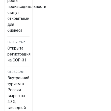
роста
производительности
станут
открытыми
для
бизнеса
05.08.2026 г
Открыта
регистрация
на COP-31
05.08.2026 г
Внутренний
туризм в
России
вырос на
4,3%,
въездной