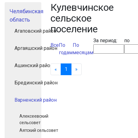
Кулевчинское
Челябинская
сельское
область
поселение
Агаповский район
За период:
по
Все
По
По
Аргаяшский район
годам
месяцам
Ашинский район
«
Назад
1
(текущая)
»
Вперед
Брединский район
Варненский район
Алексеевский
сельсовет
Аятский сельсовет