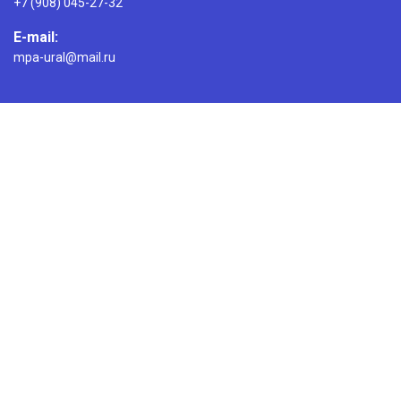
+7 (908) 045-27-32
E-mail:
mpa-ural@mail.ru