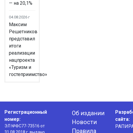
— на 20,1%
04.08.2026 г
Максим
Решетников
представил
итоги
реализации
нацпроекта
«Туризм и
гостеприимство»
Регистрационный
Разраб
Об издании
номер:
сайта:
Новости
ЭЛ №ФС77-73516 от
РАПИР
Правила
31.08.2018 г. выдано