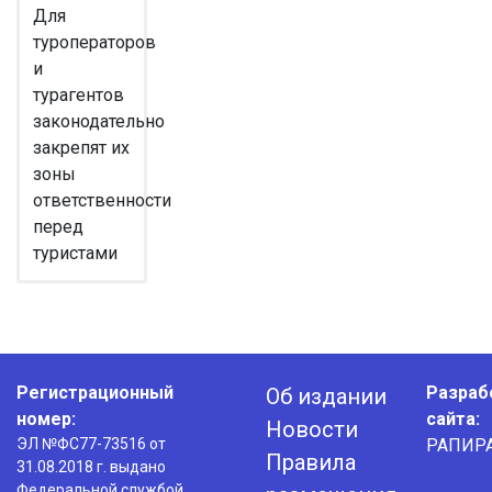
Для
туроператоров
и
турагентов
законодательно
закрепят их
зоны
ответственности
перед
туристами
Регистрационный
Разраб
Об издании
номер:
сайта:
Новости
ЭЛ №ФС77-73516 от
РАПИР
Правила
31.08.2018 г. выдано
Федеральной службой