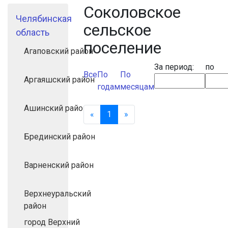
Соколовское
Челябинская
сельское
область
поселение
Агаповский район
За период:
по
Все
По
По
Аргаяшский район
годам
месяцам
Ашинский район
«
Назад
1
(текущая)
»
Вперед
Брединский район
Варненский район
Верхнеуральский
район
город Верхний