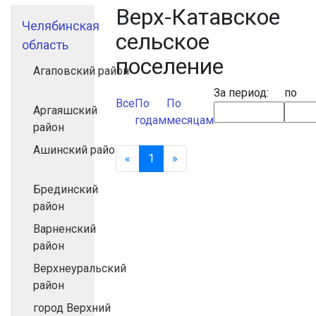
Верх-Катавское
Челябинская
сельское
область
поселение
Агаповский район
За период:
по
Все
По
По
Аргаяшский
годам
месяцам
район
Ашинский район
«
Назад
1
(текущая)
»
Вперед
Брединский
район
Варненский
район
Верхнеуральский
район
город Верхний