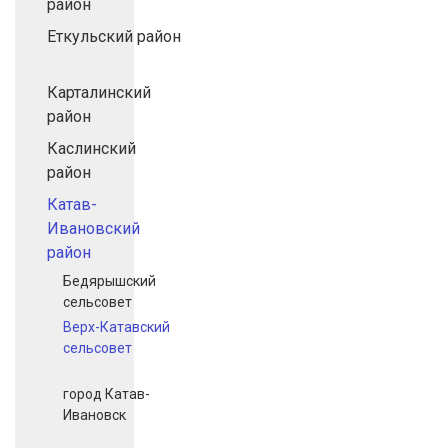
район
Еткульский район
Карталинский
район
Каслинский
район
Катав-
Ивановский
район
Бедярышский
сельсовет
Верх-Катавский
сельсовет
город Катав-
Ивановск