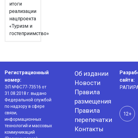
итоги
реализации
нацпроекта
«Туризм и
гостеприимство»
Регистрационный
Разраб
Об издании
номер:
сайта:
Новости
ЭЛ №ФС77-73516 от
РАПИР
Правила
31.08.2018 г. выдано
Федеральной службой
размещения
по надзору в сфере
Правила
связи,
12+
перепечатки
информационных
технологий и массовых
Контакты
коммуникаций