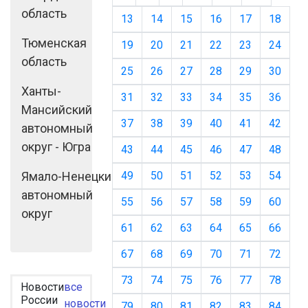
область
13
14
15
16
17
18
Тюменская
19
20
21
22
23
24
область
25
26
27
28
29
30
Ханты-
31
32
33
34
35
36
Мансийский
37
38
39
40
41
42
автономный
округ - Югра
43
44
45
46
47
48
Ямало-Ненецкий
49
50
51
52
53
54
автономный
55
56
57
58
59
60
округ
61
62
63
64
65
66
67
68
69
70
71
72
73
74
75
76
77
78
Новости
все
России
новости
79
80
81
82
83
84