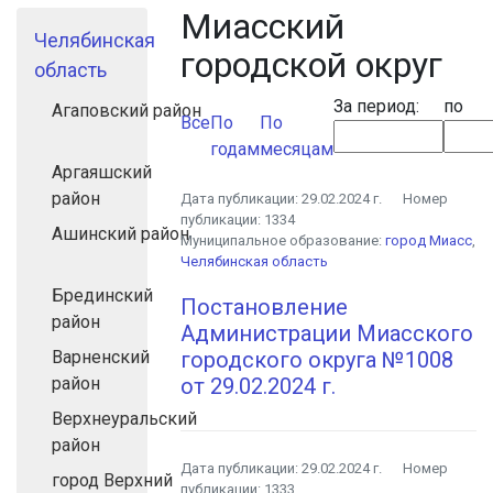
Миасский
Челябинская
городской округ
область
За период:
по
Агаповский район
Все
По
По
годам
месяцам
Аргаяшский
район
Дата публикации:
29.02.2024 г.
Номер
публикации:
1334
Ашинский район
Муниципальное образование:
город Миасс
,
Челябинская область
Брединский
Постановление
район
Администрации Миасского
Варненский
городского округа №1008
район
от 29.02.2024 г.
Верхнеуральский
район
Дата публикации:
29.02.2024 г.
Номер
город Верхний
публикации:
1333