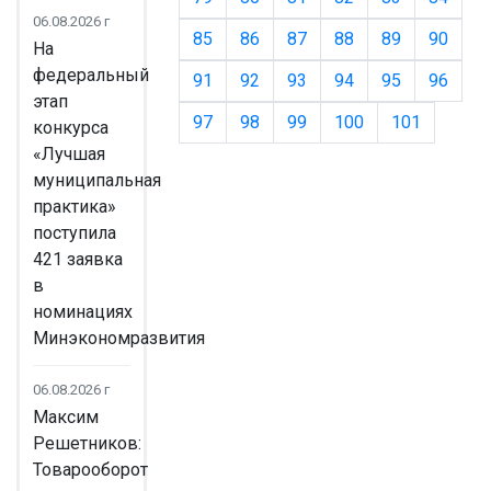
06.08.2026 г
85
86
87
88
89
90
На
федеральный
91
92
93
94
95
96
этап
97
98
99
100
101
конкурса
«Лучшая
муниципальная
практика»
поступила
421 заявка
в
номинациях
Минэкономразвития
06.08.2026 г
Максим
Решетников:
Товарооборот