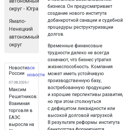
автономный
бизнеса. Он предусматривает
округ - Югра
создание нового института
добанкротной санации и судебной
Ямало-
процедуры реструктуризации
Ненецкий
долгов.
автономный
округ
Временные финансовые
трудности далеко не всегда
означают, что бизнес утратил
жизнеспособность. Компания
Новости
все
России
может иметь устойчивую
новости
производственную базу,
07.08.2026 г
востребованную продукцию
Максим
и хорошие перспективы развития,
Решетников:
но при этом столкнуться
Взаимная
с дефицитом ликвидности или
торговля в
высокой долговой нагрузкой.
ЕАЭС
В результате реформы института
выросла на
банкротства формируется