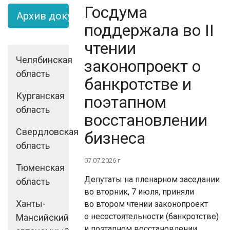
Госдума
Архив документов
поддержала во II
чтении
Челябинская
законопроект о
область
банкротстве и
Курганская
поэтапном
область
восстановлении
Свердловская
бизнеса
область
07.07.2026 г
Тюменская
Депутаты на пленарном заседании
область
во вторник, 7 июля, приняли
Ханты-
во втором чтении законопроект
о несостоятельности (банкротстве)
Мансийский
и поэтапном восстановлении