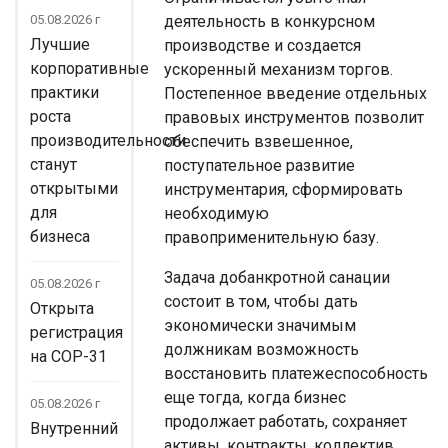
05.08.2026 г
деятельность в конкурсном
Лучшие
производстве и создается
корпоративные
ускоренный механизм торгов.
практики
Постепенное введение отдельных
роста
правовых инструментов позволит
производительности
обеспечить взвешенное,
станут
поступательное развитие
открытыми
инструментария, сформировать
для
необходимую
бизнеса
правоприменительную базу.
Задача добанкротной санации
05.08.2026 г
состоит в том, чтобы дать
Открыта
экономически значимым
регистрация
должникам возможность
на COP-31
восстановить платежеспособность
еще тогда, когда бизнес
05.08.2026 г
продолжает работать, сохраняет
Внутренний
активы, контракты, коллектив