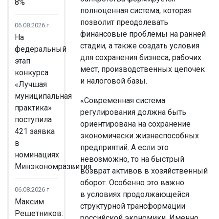
8%
полноценная система, которая
позволит преодолевать
06.08.2026 г
финансовые проблемы на ранней
На
стадии, а также создать условия
федеральный
для сохранения бизнеса, рабочих
этап
мест, производственных цепочек
конкурса
и налоговой базы.
«Лучшая
муниципальная
«Современная система
практика»
регулирования должна быть
поступила
ориентирована на сохранение
421 заявка
экономически жизнеспособных
в
предприятий. А если это
номинациях
невозможно, то на быстрый
Минэкономразвития
возврат активов в хозяйственный
оборот. Особенно это важно
06.08.2026 г
в условиях продолжающейся
Максим
структурной трансформации
Решетников:
российской экономики. Именно