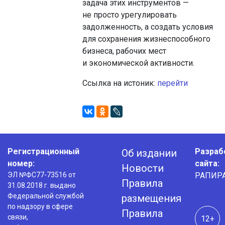
задача этих инструментов —
не просто урегулировать
задолженность, а создать условия
для сохранения жизнеспособного
бизнеса, рабочих мест
и экономической активности.
Ссылка на истоник:
перейти
Регистрационный
Разраб
Об издании
номер:
сайта:
Новости
ЭЛ №ФС77-73516 от
РАПИР
Правила
31.08.2018 г. выдано
Федеральной службой
размещения
по надзору в сфере
Правила
связи,
12+