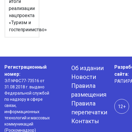
итоги
реализации
нацпроекта
«Туризм и
гостеприимство»
Регистрационный
Разраб
Об издании
номер:
сайта:
Новости
ЭЛ №ФС77-73516 от
РАПИР
Правила
31.08.2018 г. выдано
Федеральной службой
размещения
по надзору в сфере
Правила
связи,
12+
перепечатки
информационных
технологий и массовых
Контакты
коммуникаций
(Роскомнадзор)