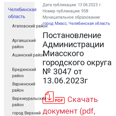
Дата публикации:
13.06.2023 г.
Челябинская
Номер публикации:
958
область
Муниципальное образование:
город Миасс
,
Челябинская область
Агаповский район
Постановление
Аргаяшский
Администрации
район
Миасского
Ашинский район
городского округа
№ 3047 от
Брединский
район
13.06.2023г
Варненский
район
Скачать
Верхнеуральский
район
документ (pdf,
город Верхний