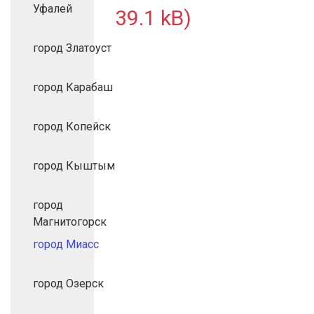
Уфалей
39.1 kB)
город Златоуст
город Карабаш
город Копейск
город Кыштым
город
Магнитогорск
город Миасс
город Озерск