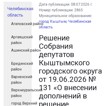
Дата публикации:
08.07.2026 г.
Челябинская
Номер публикации:
2865
область
Муниципальное образование:
город Кыштым
,
Челябинская
Агаповский район
область
Решение
Аргаяшский
район
Собрания
Ашинский район
депутатов
Кыштымского
Брединский
городского округа
район
Варненский
от 19.06.2026 №
район
131 «О внесении
Верхнеуральский
дополнений в
район
решение
город Верхний