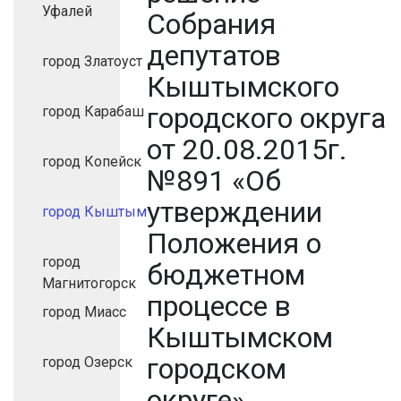
Уфалей
Собрания
депутатов
город Златоуст
Кыштымского
городского округа
город Карабаш
от 20.08.2015г.
город Копейск
№891 «Об
утверждении
город Кыштым
Положения о
город
бюджетном
Магнитогорск
процессе в
город Миасс
Кыштымском
городском
город Озерск
округе»