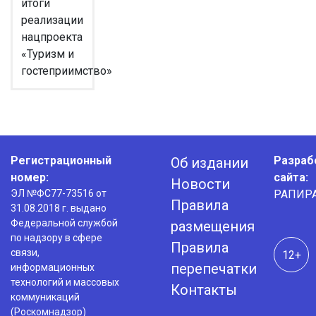
итоги
реализации
нацпроекта
«Туризм и
гостеприимство»
Регистрационный
Разраб
Об издании
номер:
сайта:
Новости
ЭЛ №ФС77-73516 от
РАПИР
Правила
31.08.2018 г. выдано
Федеральной службой
размещения
по надзору в сфере
Правила
связи,
12+
перепечатки
информационных
технологий и массовых
Контакты
коммуникаций
(Роскомнадзор)