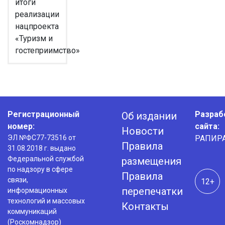
итоги
реализации
нацпроекта
«Туризм и
гостеприимство»
Регистрационный
Разраб
Об издании
номер:
сайта:
Новости
ЭЛ №ФС77-73516 от
РАПИР
Правила
31.08.2018 г. выдано
Федеральной службой
размещения
по надзору в сфере
Правила
связи,
12+
перепечатки
информационных
технологий и массовых
Контакты
коммуникаций
(Роскомнадзор)