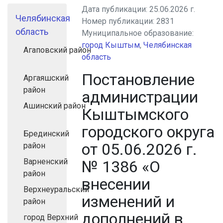
Дата публикации:
25.06.2026 г.
Челябинская
Номер публикации:
2831
область
Муниципальное образование:
город Кыштым
,
Челябинская
Агаповский район
область
Постановление
Аргаяшский
район
администрации
Ашинский район
Кыштымского
городского округа
Брединский
от 05.06.2026 г.
район
Варненский
№ 1386 «О
район
внесении
Верхнеуральский
изменений и
район
дополнений в
город Верхний