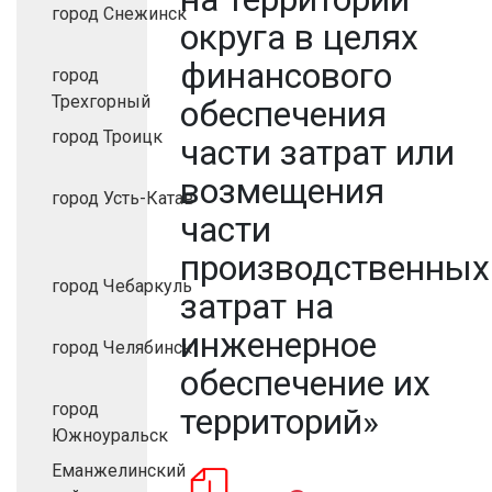
город Снежинск
округа в целях
финансового
город
Трехгорный
обеспечения
город Троицк
части затрат или
возмещения
город Усть-Катав
части
производственных
город Чебаркуль
затрат на
инженерное
город Челябинск
обеспечение их
город
территорий»
Южноуральск
Еманжелинский