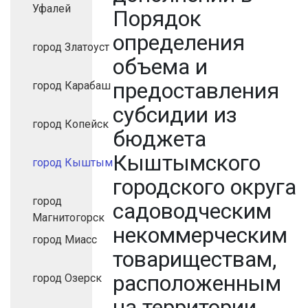
Уфалей
Порядок
определения
город Златоуст
объема и
предоставления
город Карабаш
субсидии из
город Копейск
бюджета
Кыштымского
город Кыштым
городского округа
город
садоводческим
Магнитогорск
некоммерческим
город Миасс
товариществам,
расположенным
город Озерск
на территории