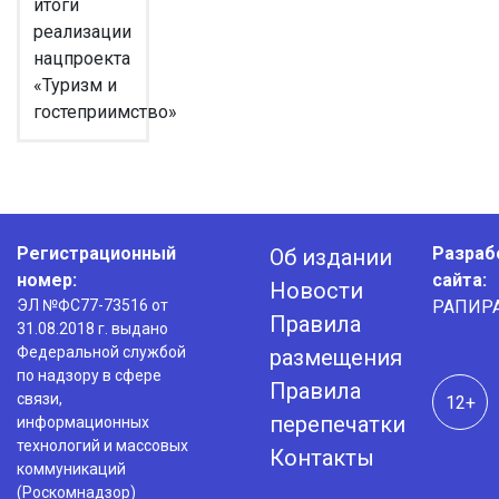
итоги
реализации
нацпроекта
«Туризм и
гостеприимство»
Регистрационный
Разраб
Об издании
номер:
сайта:
Новости
ЭЛ №ФС77-73516 от
РАПИР
Правила
31.08.2018 г. выдано
Федеральной службой
размещения
по надзору в сфере
Правила
связи,
12+
перепечатки
информационных
технологий и массовых
Контакты
коммуникаций
(Роскомнадзор)