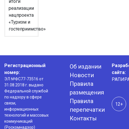
итоги
реализации
нацпроекта
«Туризм и
гостеприимство»
Регистрационный
Разраб
Об издании
номер:
сайта:
Новости
ЭЛ №ФС77-73516 от
РАПИР
Правила
31.08.2018 г. выдано
Федеральной службой
размещения
по надзору в сфере
Правила
связи,
12+
перепечатки
информационных
технологий и массовых
Контакты
коммуникаций
(Роскомнадзор)