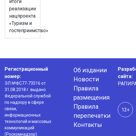
итоги
реализации
нацпроекта
«Туризм и
гостеприимство»
Регистрационный
Разраб
Об издании
номер:
сайта:
Новости
ЭЛ №ФС77-73516 от
РАПИР
Правила
31.08.2018 г. выдано
Федеральной службой
размещения
по надзору в сфере
Правила
связи,
12+
перепечатки
информационных
технологий и массовых
Контакты
коммуникаций
(Роскомнадзор)