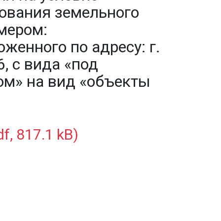
ования земельного
мером:
оженного по адресу: г.
, с вида «под
м» на вид «объекты
f, 817.1 kB)