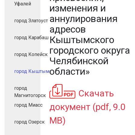
Уфалей
изменения и
аннулирования
город Златоуст
адресов
Кыштымского
город Карабаш
городского округа
город Копейск
Челябинской
области»
город Кыштым
город
Скачать
Магнитогорск
документ (pdf, 9.0
город Миасс
MB)
город Озерск