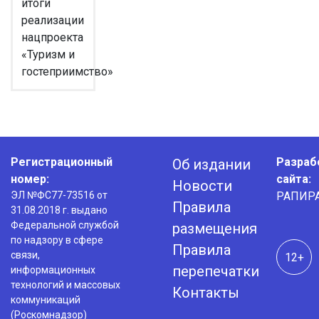
итоги
реализации
нацпроекта
«Туризм и
гостеприимство»
Регистрационный
Разраб
Об издании
номер:
сайта:
Новости
ЭЛ №ФС77-73516 от
РАПИР
Правила
31.08.2018 г. выдано
Федеральной службой
размещения
по надзору в сфере
Правила
связи,
12+
перепечатки
информационных
технологий и массовых
Контакты
коммуникаций
(Роскомнадзор)