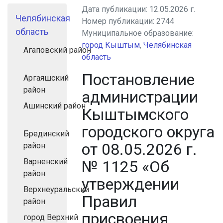
Дата публикации:
12.05.2026 г.
Челябинская
Номер публикации:
2744
область
Муниципальное образование:
город Кыштым
,
Челябинская
Агаповский район
область
Постановление
Аргаяшский
район
администрации
Ашинский район
Кыштымского
городского округа
Брединский
от 08.05.2026 г.
район
Варненский
№ 1125 «Об
район
утверждении
Верхнеуральский
Правил
район
присвоения,
город Верхний