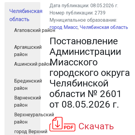
Дата публикации:
08.05.2026 г.
Челябинская
Номер публикации:
2739
область
Муниципальное образование:
город Миасс
,
Челябинская область
Агаповский район
Постановление
Аргаяшский
Администрации
район
Миасского
Ашинский район
городского округа
Челябинской
Брединский
район
области № 2601
Варненский
от 08.05.2026 г.
район
Верхнеуральский
район
Скачать
город Верхний