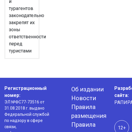
и
турагентов
законодательно
закрепят их
зоны
ответственности
перед
туристами
Регистрационный
Разраб
Об издании
номер:
сайта:
Новости
ЭЛ №ФС77-73516 от
РАПИР
Правила
31.08.2018 г. выдано
Федеральной службой
размещения
по надзору в сфере
Правила
связи,
12+