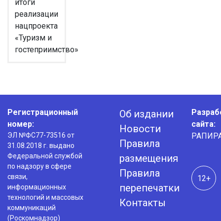
итоги
реализации
нацпроекта
«Туризм и
гостеприимство»
Регистрационный
Разраб
Об издании
номер:
сайта:
Новости
ЭЛ №ФС77-73516 от
РАПИР
Правила
31.08.2018 г. выдано
Федеральной службой
размещения
по надзору в сфере
Правила
связи,
12+
перепечатки
информационных
технологий и массовых
Контакты
коммуникаций
(Роскомнадзор)