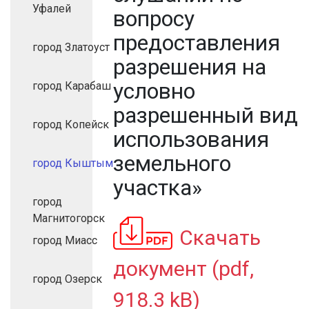
Уфалей
вопросу
предоставления
город Златоуст
разрешения на
условно
город Карабаш
разрешенный вид
город Копейск
использования
земельного
город Кыштым
участка»
город
Магнитогорск
Скачать
город Миасс
документ (pdf,
город Озерск
918.3 kB)