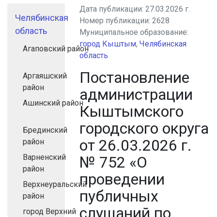
Дата публикации:
27.03.2026 г.
Челябинская
Номер публикации:
2628
область
Муниципальное образование:
город Кыштым
,
Челябинская
Агаповский район
область
Постановление
Аргаяшский
район
администрации
Ашинский район
Кыштымского
городского округа
Брединский
от 26.03.2026 г.
район
Варненский
№ 752 «О
район
проведении
Верхнеуральский
публичных
район
слушаний по
город Верхний