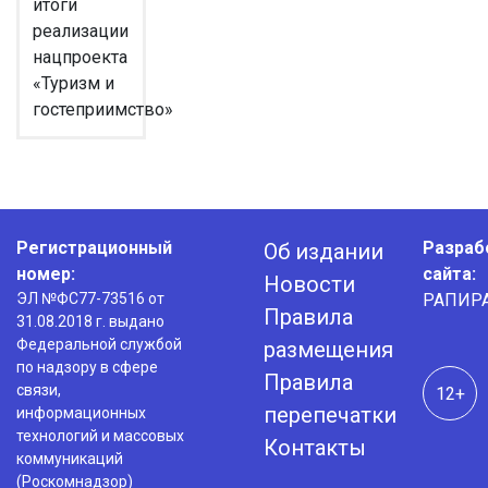
итоги
реализации
нацпроекта
«Туризм и
гостеприимство»
Регистрационный
Разраб
Об издании
номер:
сайта:
Новости
ЭЛ №ФС77-73516 от
РАПИР
Правила
31.08.2018 г. выдано
Федеральной службой
размещения
по надзору в сфере
Правила
связи,
12+
перепечатки
информационных
технологий и массовых
Контакты
коммуникаций
(Роскомнадзор)