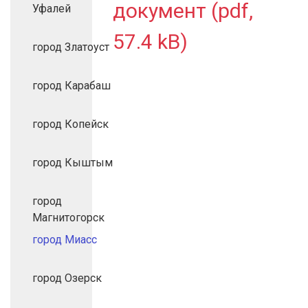
документ (pdf,
Уфалей
57.4 kB)
город Златоуст
город Карабаш
город Копейск
город Кыштым
город
Магнитогорск
город Миасс
город Озерск