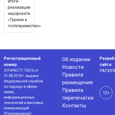
итоги
реализации
нацпроекта
«Туризм и
гостеприимство»
Регистрационный
Разраб
Об издании
номер:
сайта:
Новости
ЭЛ №ФС77-73516 от
РАПИР
Правила
31.08.2018 г. выдано
Федеральной службой
размещения
по надзору в сфере
Правила
связи,
12+
перепечатки
информационных
технологий и массовых
Контакты
коммуникаций
(Роскомнадзор)