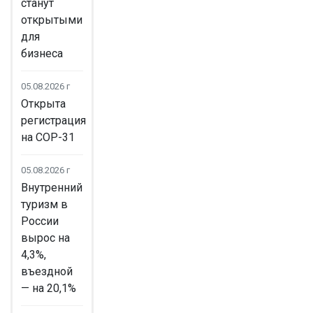
станут
открытыми
для
бизнеса
05.08.2026 г
Открыта
регистрация
на COP-31
05.08.2026 г
Внутренний
туризм в
России
вырос на
4,3%,
въездной
— на 20,1%