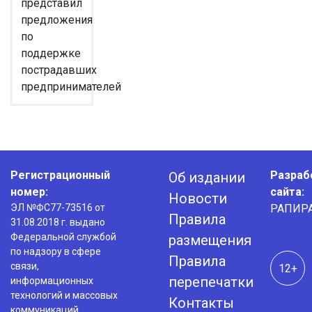
представил
предложения
по
поддержке
пострадавших
предпринимателей
Регистрационный
Разраб
Об издании
номер:
сайта:
Новости
ЭЛ №ФС77-73516 от
РАПИР
Правила
31.08.2018 г. выдано
Федеральной службой
размещения
по надзору в сфере
Правила
связи,
12+
перепечатки
информационных
технологий и массовых
Контакты
коммуникаций