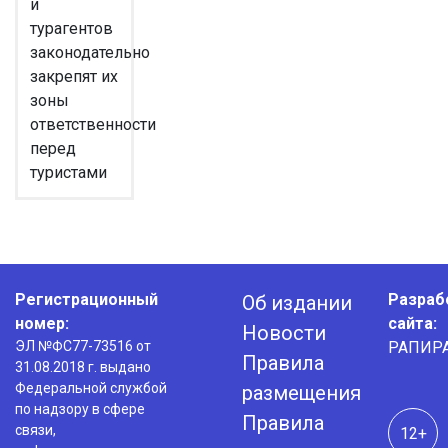
и
турагентов
законодательно
закрепят их
зоны
ответственности
перед
туристами
Регистрационный
Разраб
Об издании
номер:
сайта:
Новости
ЭЛ №ФС77-73516 от
РАПИР
Правила
31.08.2018 г. выдано
Федеральной службой
размещения
по надзору в сфере
Правила
связи,
12+