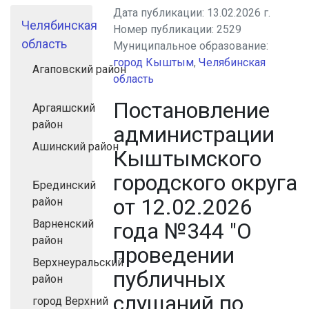
Дата публикации:
13.02.2026 г.
Челябинская
Номер публикации:
2529
область
Муниципальное образование:
город Кыштым
,
Челябинская
Агаповский район
область
Постановление
Аргаяшский
район
администрации
Ашинский район
Кыштымского
городского округа
Брединский
от 12.02.2026
район
Варненский
года №344 "О
район
проведении
Верхнеуральский
публичных
район
слушаний по
город Верхний