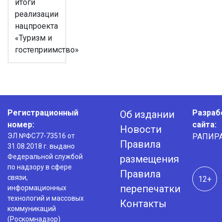
итоги
реализации
нацпроекта
«Туризм и
гостеприимство»
Регистрационный
Разраб
Об издании
номер:
сайта:
Новости
ЭЛ №ФС77-73516 от
РАПИР
Правила
31.08.2018 г. выдано
Федеральной службой
размещения
по надзору в сфере
Правила
связи,
12+
перепечатки
информационных
технологий и массовых
Контакты
коммуникаций
(Роскомнадзор)