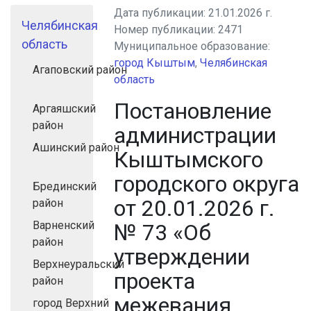
Дата публикации:
21.01.2026 г.
Челябинская
Номер публикации:
2471
область
Муниципальное образование:
город Кыштым
,
Челябинская
Агаповский район
область
Постановление
Аргаяшский
район
администрации
Ашинский район
Кыштымского
городского округа
Брединский
от 20.01.2026 г.
район
Варненский
№ 73 «Об
район
утверждении
Верхнеуральский
проекта
район
межевания
город Верхний