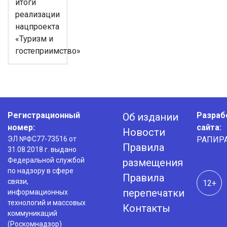
итоги
реализации
нацпроекта
«Туризм и
гостеприимство»
Регистрационный
Разраб
Об издании
номер:
сайта:
Новости
ЭЛ №ФС77-73516 от
РАПИР
Правила
31.08.2018 г. выдано
Федеральной службой
размещения
по надзору в сфере
Правила
связи,
12+
перепечатки
информационных
технологий и массовых
Контакты
коммуникаций
(Роскомнадзор)