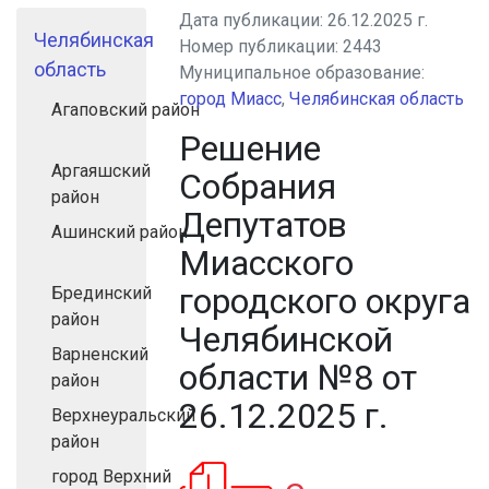
Дата публикации:
26.12.2025 г.
Челябинская
Номер публикации:
2443
область
Муниципальное образование:
город Миасс
,
Челябинская область
Агаповский район
Решение
Аргаяшский
Собрания
район
Депутатов
Ашинский район
Миасского
городского округа
Брединский
район
Челябинской
Варненский
области №8 от
район
26.12.2025 г.
Верхнеуральский
район
город Верхний