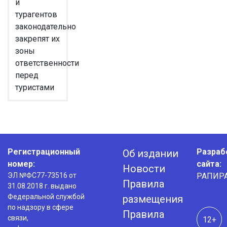
и
турагентов
законодательно
закрепят их
зоны
ответственности
перед
туристами
Регистрационный
Разраб
Об издании
номер:
сайта:
Новости
ЭЛ №ФС77-73516 от
РАПИР
Правила
31.08.2018 г. выдано
Федеральной службой
размещения
по надзору в сфере
Правила
связи,
12+