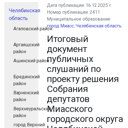
Дата публикации:
16.12.2025 г.
Челябинская
Номер публикации:
2411
область
Муниципальное образование:
город Миасс
,
Челябинская область
Агаповский район
Итоговый
Аргаяшский
документ
район
публичных
Ашинский район
слушаний по
проекту решения
Брединский
район
Собрания
Варненский
депутатов
район
Миасского
Верхнеуральский
район
городского округа
город Верхний