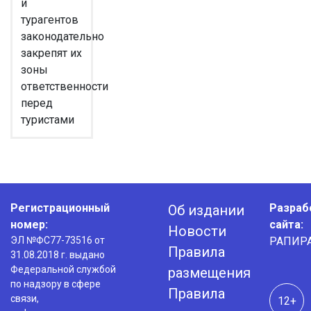
и
турагентов
законодательно
закрепят их
зоны
ответственности
перед
туристами
Регистрационный
Разраб
Об издании
номер:
сайта:
Новости
ЭЛ №ФС77-73516 от
РАПИР
Правила
31.08.2018 г. выдано
Федеральной службой
размещения
по надзору в сфере
Правила
связи,
12+