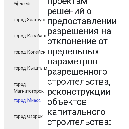
проектам
Уфалей
решений о
предоставлении
город Златоуст
разрешения на
город Карабаш
отклонение от
предельных
город Копейск
параметров
город Кыштым
разрешенного
строительства,
город
реконструкции
Магнитогорск
объектов
город Миасс
капитального
город Озерск
строительства: