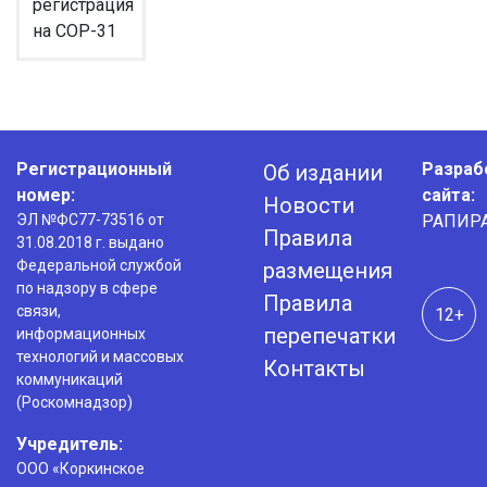
регистрация
на COP-31
Регистрационный
Разраб
Об издании
номер:
сайта:
Новости
ЭЛ №ФС77-73516 от
РАПИР
Правила
31.08.2018 г. выдано
Федеральной службой
размещения
по надзору в сфере
Правила
связи,
12+
перепечатки
информационных
технологий и массовых
Контакты
коммуникаций
(Роскомнадзор)
Учредитель:
ООО «Коркинское