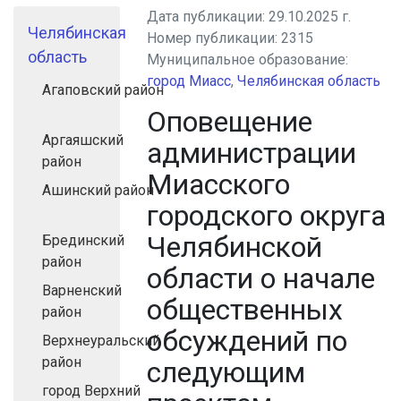
Дата публикации:
29.10.2025 г.
Челябинская
Номер публикации:
2315
область
Муниципальное образование:
город Миасс
,
Челябинская область
Агаповский район
Оповещение
Аргаяшский
администрации
район
Миасского
Ашинский район
городского округа
Челябинской
Брединский
район
области о начале
Варненский
общественных
район
обсуждений по
Верхнеуральский
район
следующим
город Верхний