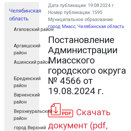
Дата публикации:
19.08.2024 г.
Челябинская
Номер публикации:
1595
область
Муниципальное образование:
город Миасс
,
Челябинская область
Агаповский район
Постановление
Аргаяшский
Администрации
район
Миасского
Ашинский район
городского округа
№ 4566 от
Брединский
район
19.08.2024 г.
Варненский
район
Скачать
Верхнеуральский
район
документ (pdf,
город Верхний