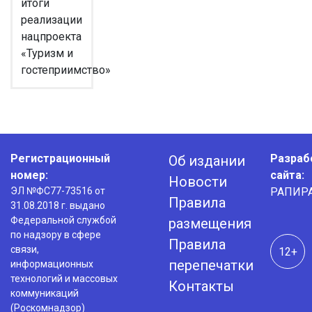
итоги
реализации
нацпроекта
«Туризм и
гостеприимство»
Регистрационный
Разраб
Об издании
номер:
сайта:
Новости
ЭЛ №ФС77-73516 от
РАПИР
Правила
31.08.2018 г. выдано
Федеральной службой
размещения
по надзору в сфере
Правила
связи,
12+
перепечатки
информационных
технологий и массовых
Контакты
коммуникаций
(Роскомнадзор)