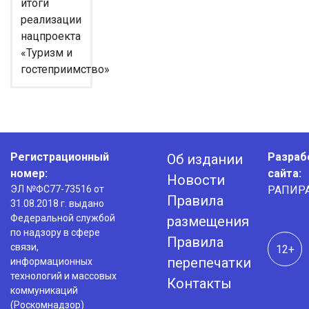
итоги
реализации
нацпроекта
«Туризм и
гостеприимство»
Регистрационный
Разраб
Об издании
номер:
сайта:
Новости
ЭЛ №ФС77-73516 от
РАПИР
Правила
31.08.2018 г. выдано
Федеральной службой
размещения
по надзору в сфере
Правила
связи,
12+
перепечатки
информационных
технологий и массовых
Контакты
коммуникаций
(Роскомнадзор)