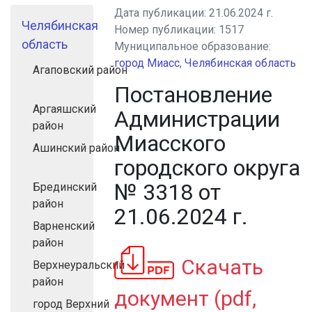
Дата публикации:
21.06.2024 г.
Челябинская
Номер публикации:
1517
область
Муниципальное образование:
город Миасс
,
Челябинская область
Агаповский район
Постановление
Аргаяшский
Администрации
район
Миасского
Ашинский район
городского округа
№ 3318 от
Брединский
район
21.06.2024 г.
Варненский
район
Скачать
Верхнеуральский
район
документ (pdf,
город Верхний