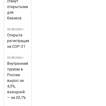
станут
открытыми
для
бизнеса
05.08.2026 г
Открыта
регистрация
на COP-31
05.08.2026 г
Внутренний
туризм в
России
вырос на
4,3%,
въездной
— на 20,1%