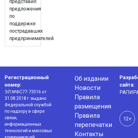
представил
предложения
по
поддержке
пострадавших
предпринимателей
Регистрационный
Разраб
Об издании
номер:
сайта:
Новости
ЭЛ №ФС77-73516 от
РАПИР
Правила
31.08.2018 г. выдано
Федеральной службой
размещения
по надзору в сфере
Правила
связи,
12+
перепечатки
информационных
технологий и массовых
Контакты
коммуникаций