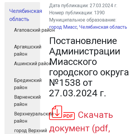
Дата публикации:
27.03.2024 г.
Челябинская
Номер публикации:
1390
область
Муниципальное образование:
город Миасс
,
Челябинская область
Агаповский район
Постановление
Аргаяшский
Администрации
район
Миасского
Ашинский район
городского округа
№1538 от
Брединский
район
27.03.2024 г.
Варненский
район
Скачать
Верхнеуральский
район
документ (pdf,
город Верхний