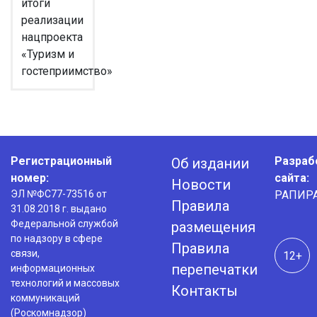
итоги
реализации
нацпроекта
«Туризм и
гостеприимство»
Регистрационный
Разраб
Об издании
номер:
сайта:
Новости
ЭЛ №ФС77-73516 от
РАПИР
Правила
31.08.2018 г. выдано
Федеральной службой
размещения
по надзору в сфере
Правила
связи,
12+
перепечатки
информационных
технологий и массовых
Контакты
коммуникаций
(Роскомнадзор)