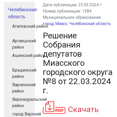
Дата публикации:
25.03.2024 г.
Челябинская
Номер публикации:
1384
область
Муниципальное образование:
город Миасс
,
Челябинская область
Агаповский район
Решение
Аргаяшский
Собрания
район
депутатов
Ашинский район
Миасского
городского округа
Брединский
район
№8 от 22.03.2024
Варненский
г.
район
Верхнеуральский
район
Скачать
город Верхний