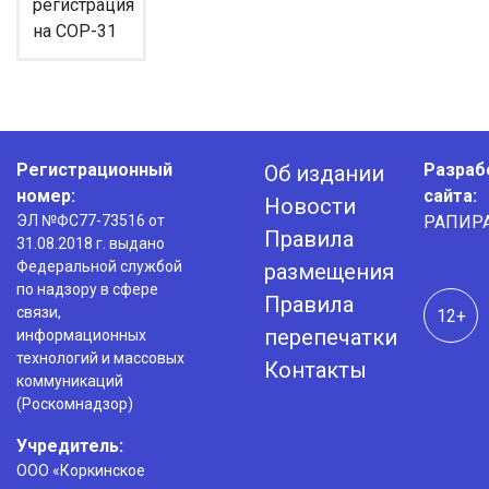
регистрация
на COP-31
Регистрационный
Разраб
Об издании
номер:
сайта:
Новости
ЭЛ №ФС77-73516 от
РАПИР
Правила
31.08.2018 г. выдано
Федеральной службой
размещения
по надзору в сфере
Правила
связи,
12+
перепечатки
информационных
технологий и массовых
Контакты
коммуникаций
(Роскомнадзор)
Учредитель:
ООО «Коркинское