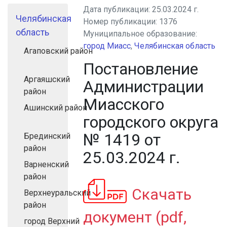
Дата публикации:
25.03.2024 г.
Челябинская
Номер публикации:
1376
область
Муниципальное образование:
город Миасс
,
Челябинская область
Агаповский район
Постановление
Аргаяшский
Администрации
район
Миасского
Ашинский район
городского округа
№ 1419 от
Брединский
район
25.03.2024 г.
Варненский
район
Скачать
Верхнеуральский
район
документ (pdf,
город Верхний