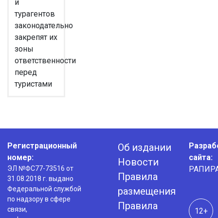
и
турагентов
законодательно
закрепят их
зоны
ответственности
перед
туристами
Регистрационный
Разраб
Об издании
номер:
сайта:
Новости
ЭЛ №ФС77-73516 от
РАПИР
Правила
31.08.2018 г. выдано
Федеральной службой
размещения
по надзору в сфере
Правила
связи,
12+