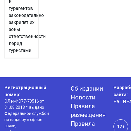
и
турагентов
законодательно
закрепят их
зоны
ответственности
перед
туристами
Регистрационный
Разраб
Об издании
номер:
сайта:
Новости
ЭЛ №ФС77-73516 от
РАПИР
Правила
31.08.2018 г. выдано
Федеральной службой
размещения
по надзору в сфере
Правила
связи,
12+