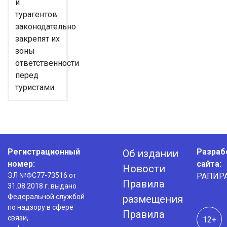
и
турагентов
законодательно
закрепят их
зоны
ответственности
перед
туристами
Регистрационный
Разраб
Об издании
номер:
сайта:
Новости
ЭЛ №ФС77-73516 от
РАПИР
Правила
31.08.2018 г. выдано
Федеральной службой
размещения
по надзору в сфере
Правила
связи,
12+