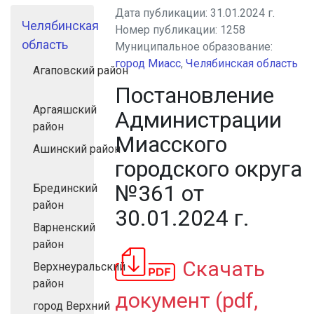
Дата публикации:
31.01.2024 г.
Челябинская
Номер публикации:
1258
область
Муниципальное образование:
город Миасс
,
Челябинская область
Агаповский район
Постановление
Аргаяшский
Администрации
район
Миасского
Ашинский район
городского округа
№361 от
Брединский
район
30.01.2024 г.
Варненский
район
Скачать
Верхнеуральский
район
документ (pdf,
город Верхний