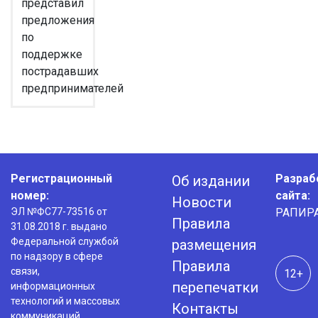
представил
предложения
по
поддержке
пострадавших
предпринимателей
Регистрационный
Разраб
Об издании
номер:
сайта:
Новости
ЭЛ №ФС77-73516 от
РАПИР
Правила
31.08.2018 г. выдано
Федеральной службой
размещения
по надзору в сфере
Правила
связи,
12+
перепечатки
информационных
технологий и массовых
Контакты
коммуникаций