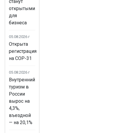
станут
открытыми
для
бизнеса
05.08.2026 г
Открыта
регистрация
на COP-31
05.08.2026 г
Внутренний
туризм в
России
вырос на
4,3%,
въездной
— на 20,1%