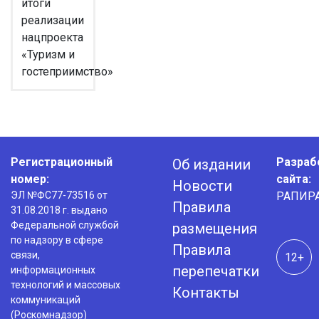
итоги
реализации
нацпроекта
«Туризм и
гостеприимство»
Регистрационный
Разраб
Об издании
номер:
сайта:
Новости
ЭЛ №ФС77-73516 от
РАПИР
Правила
31.08.2018 г. выдано
Федеральной службой
размещения
по надзору в сфере
Правила
связи,
12+
перепечатки
информационных
технологий и массовых
Контакты
коммуникаций
(Роскомнадзор)