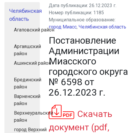
Дата публикации:
26.12.2023 г.
Челябинская
Номер публикации:
1185
область
Муниципальное образование:
город Миасс
,
Челябинская область
Агаповский район
Постановление
Аргаяшский
Администрации
район
Миасского
Ашинский район
городского округа
№ 6598 от
Брединский
район
26.12.2023 г.
Варненский
район
Скачать
Верхнеуральский
район
документ (pdf,
город Верхний