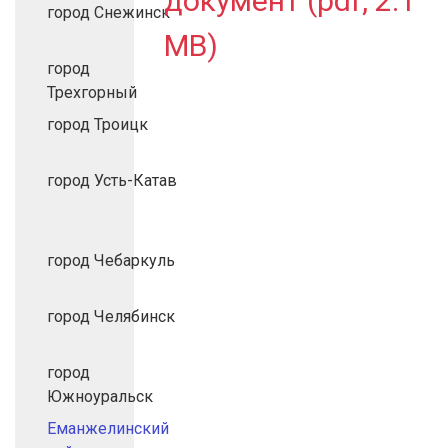
документ (pdf, 2.1
город Снежинск
MB)
город
Трехгорный
город Троицк
город Усть-Катав
город Чебаркуль
город Челябинск
город
Южноуральск
Еманжелинский