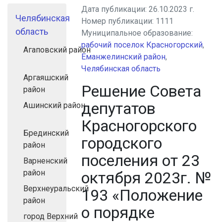
Дата публикации:
26.10.2023 г.
Челябинская
Номер публикации:
1111
область
Муниципальное образование:
рабочий поселок Красногорский
,
Агаповский район
Еманжелинский район
,
Челябинская область
Аргаяшский
Решение Совета
район
депутатов
Ашинский район
Красногорского
Брединский
городского
район
поселения от 23
Варненский
район
октября 2023г. №
Верхнеуральский
193 «Положение
район
о порядке
город Верхний