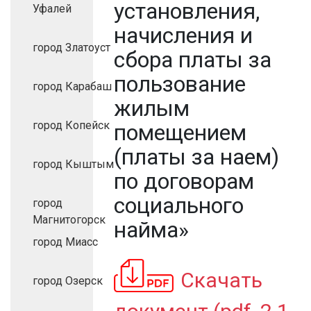
установления,
Уфалей
начисления и
город Златоуст
сбора платы за
пользование
город Карабаш
жилым
город Копейск
помещением
(платы за наем)
город Кыштым
по договорам
социального
город
Магнитогорск
найма»
город Миасс
Скачать
город Озерск