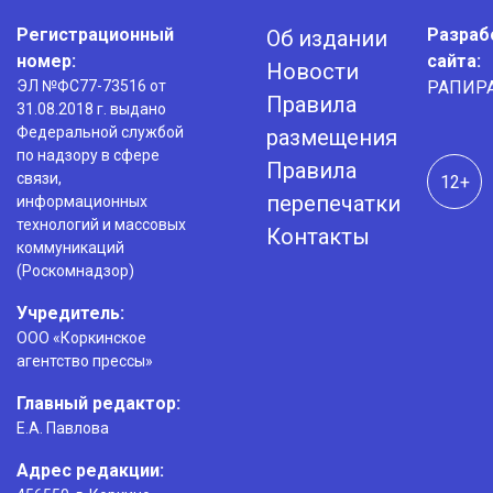
Регистрационный
Разраб
Об издании
номер:
сайта:
Новости
ЭЛ №ФС77-73516 от
РАПИР
Правила
31.08.2018 г. выдано
Федеральной службой
размещения
по надзору в сфере
Правила
связи,
12+
перепечатки
информационных
технологий и массовых
Контакты
коммуникаций
(Роскомнадзор)
Учредитель:
ООО «Коркинское
агентство прессы»
Главный редактор:
Е.А. Павлова
Адрес редакции: