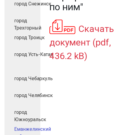
город Снежинск
по ним"
город
Скачать
Трехгорный
город Троицк
документ (pdf,
436.2 kB)
город Усть-Катав
город Чебаркуль
город Челябинск
город
Южноуральск
Еманжелинский