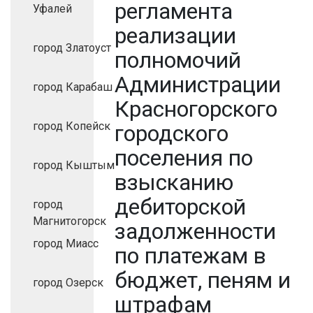
регламента
Уфалей
реализации
город Златоуст
полномочий
Администрации
город Карабаш
Красногорского
город Копейск
городского
поселения по
город Кыштым
взысканию
дебиторской
город
Магнитогорск
задолженности
город Миасс
по платежам в
бюджет, пеням и
город Озерск
штрафам