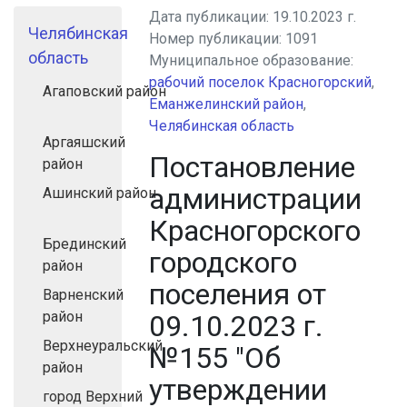
Дата публикации:
19.10.2023 г.
Челябинская
Номер публикации:
1091
область
Муниципальное образование:
рабочий поселок Красногорский
,
Агаповский район
Еманжелинский район
,
Челябинская область
Аргаяшский
Постановление
район
администрации
Ашинский район
Красногорского
Брединский
городского
район
поселения от
Варненский
район
09.10.2023 г.
Верхнеуральский
№155 "Об
район
утверждении
город Верхний